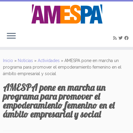
Saltar
al
Inicio
»
Noticias
»
Actividades
»
AMESPA pone en marcha un
contenido
programa para promover el empoderamiento femenino en el
ámbito empresarial y social
AMESPA pone en marcha un
programa para promover el
empoderamiento femenino en el
ámbito empresarial y social