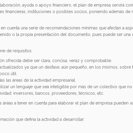
 colaboración, ayuda o apoyo financiero, el plan de empresa servirá com
es financieras, instituciones o posibles socios, poniendo además de 
r en cuenta una serie de recomendaciones mínimas que afectan a asp
enido o la propia presentación del documento, pues puede ser una 
ie de requisitos:
ión ofrecida debe ser clara, concisa, veraz y comprobable.
r actualizados ya que un desfase, aún pequeño, en los mismos, sobre
oco útil.
as las áreas de la actividad empresarial.
tilizar un lenguaje que sea inteligible por más de un colectivo que n
vidad: inversores, bancos, proveedores, técnicos, etc.
 áreas a tener en cuenta para elaborar el plan de empresa pueden var
rmación que defina la actividad a desarrollar: