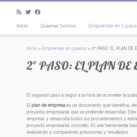
Inicio
Quienes Somos
Emprender en 5 pas
Saltar
al
Inicio
»
Emprender en 5 pasos
»
2º PASO: EL PLAN DE
contenido
2º PASO: EL PLAN D
El segundo paso a seguir a la hora de acometer la pu
El
plan de empresa
es un documento que identifica, des
proyecto empresarial que se pretende desarrollar. Este
empresa, y desarrolla todos los procedimientos y estra
proyecto empresarial concreto. Es una herramienta bás
analizando y comparando previsiones y resultados.