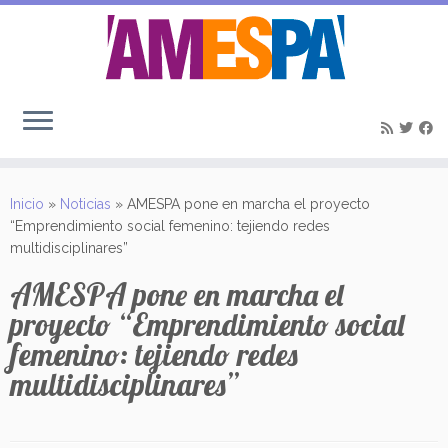
Saltar
al
Inicio
»
Noticias
»
AMESPA pone en marcha el proyecto
contenido
“Emprendimiento social femenino: tejiendo redes
multidisciplinares”
AMESPA pone en marcha el
proyecto “Emprendimiento social
femenino: tejiendo redes
multidisciplinares”